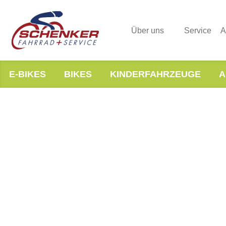
Über uns
Service
A
E-BIKES
BIKES
KINDERFAHRZEUGE
A