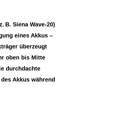
z. B. Siena Wave-20)
gung eines Akkus –
kträger überzeugt
r oben bis Mitte
ie durchdachte
t des Akkus während