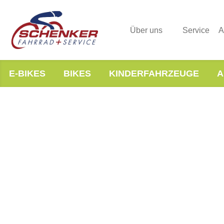
Über uns
Service
A
E-BIKES
BIKES
KINDERFAHRZEUGE
A