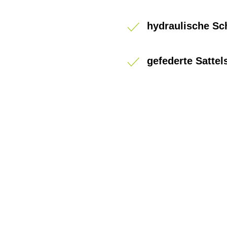
hydraulische S
gefederte Sattel
BIKE-LEASING
EINFACH UND PREISGÜNSTIG ZUM NEU
Wir beraten Sie gerne welches Bike zu Ih