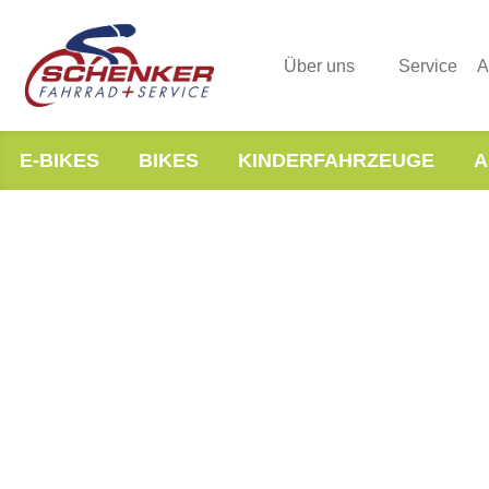
Über uns
Service
A
E-BIKES
BIKES
KINDERFAHRZEUGE
A