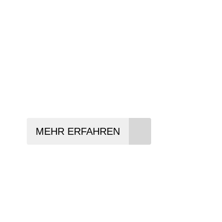
Anforderungen passt - und können Ihnen 
Konditionen vermitteln.
In drei Schritten zum neuen Bike:
Lieblings-Bike aussuchen
Vertrag abschließen
Abholen und Spaß haben
MEHR ERFAHREN