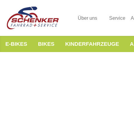
Über uns
Service
A
E-BIKES
BIKES
KINDERFAHRZEUGE
A