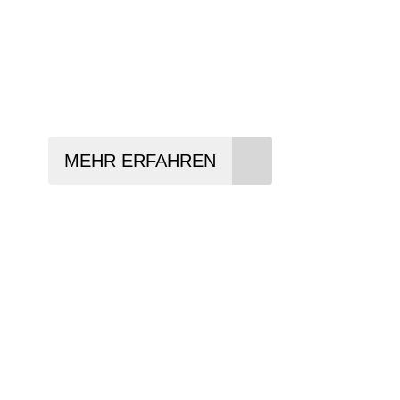
In drei Schritten zum neuen Bike:
Lieblings-Bike aussuchen
Vertrag abschließen
Abholen und Spaß haben
MEHR ERFAHREN