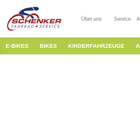
Über uns
Service
A
E-BIKES
BIKES
KINDERFAHRZEUGE
A