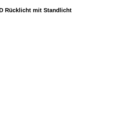
D Rücklicht mit Standlicht
EN DIENSTRAD
ren und Ihren
attraktive Leasing-