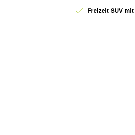
Freizeit SUV m
BIKE-LEASING
EINFACH UND PREISGÜNSTIG ZUM NEU
Wir beraten Sie gerne welches Bike zu Ih
Anforderungen passt - und können Ihnen 
Konditionen vermitteln.