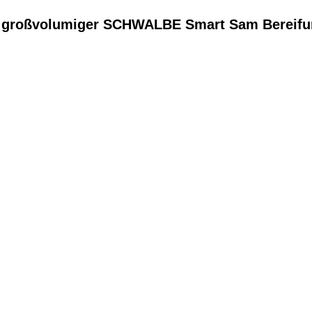
it großvolumiger SCHWALBE Smart Sam Bereif
EN DIENSTRAD
ren und Ihren
attraktive Leasing-