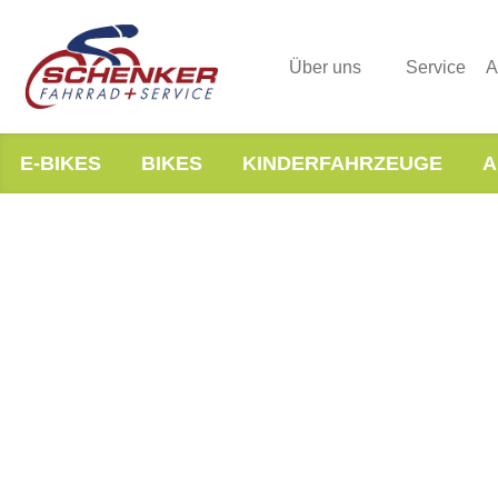
Über uns
Service
A
E-BIKES
BIKES
KINDERFAHRZEUGE
A