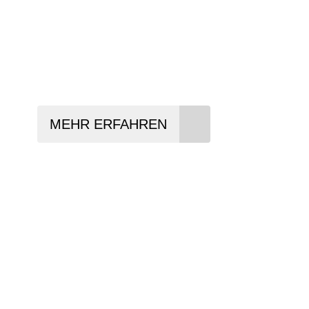
In drei Schritten zum neuen Bike:
Lieblings-Bike aussuchen
Vertrag abschließen
Abholen und Spaß haben
MEHR ERFAHREN