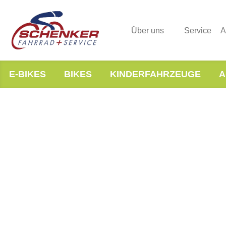
Über uns
Service
A
E-BIKES
BIKES
KINDERFAHRZEUGE
A