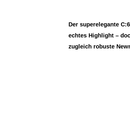
Der superelegante C:
echtes Highlight – do
zugleich robuste Newm
BIKE-LEASING