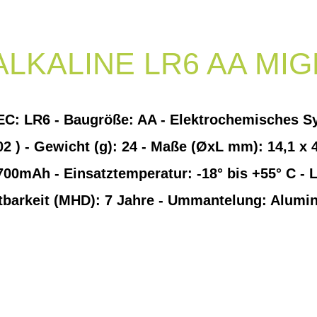
LKALINE LR6 AA MI
IEC: LR6 - Baugröße: AA - Elektrochemisches Sy
 ) - Gewicht (g): 24 - Maße (ØxL mm): 14,1 x 4
2700mAh - Einsatztemperatur: -18° bis +55° C - 
ltbarkeit (MHD): 7 Jahre - Ummantelung: Alumi