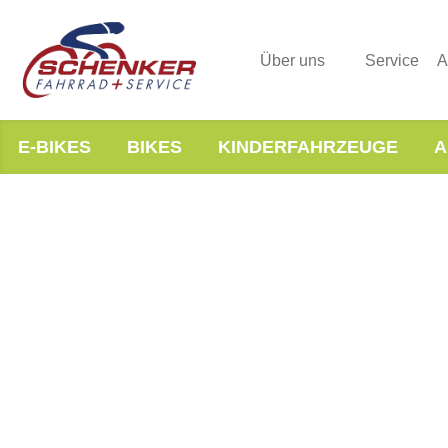
Über uns
Service
A
E-BIKES
BIKES
KINDERFAHRZEUGE
A